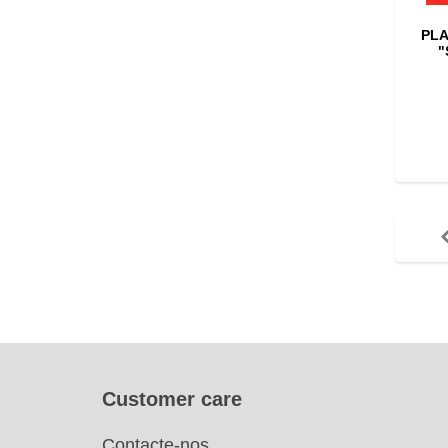
PLA
"
Customer care
Contacte-nos