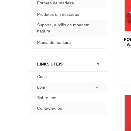
Formão de madeira
Produtos em destaque
Suporte, auxílio de moagem,
nagura
FO
Plaina de madeira
A
LINKS ÚTEIS
Casa
Loja
Hit
enter
Sobre nós
to
expand
Contacte-nos
submenu