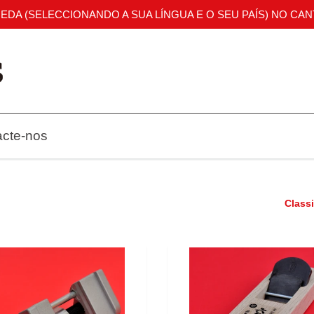
OEDA (SELECCIONANDO A SUA LÍNGUA E O SEU PAÍS) NO CAN
acte-nos
Classi