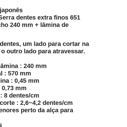
 japonês
Serra
dentes extra finos
651
cho 240 mm +
lâmina de
dentes, um lado para cortar na
 o outro lado para atravessar.
lâmina : 240 mm
l : 570 mm
ina : 0,45 mm
: 0,73 mm
 : 8 dentes/cm
 corte : 2,6~4,2 dentes/cm
nores perto da alça para
s