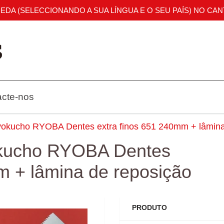
OEDA (SELECCIONANDO A SUA LÍNGUA E O SEU PAÍS) NO CAN
acte-nos
okucho RYOBA Dentes extra finos 651 240mm + lâmina
kucho RYOBA Dentes
m + lâmina de reposição
PRODUTO