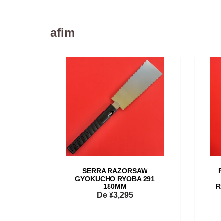
afim
CHO
SERRA RAZORSAW
E
GYOKUCHO RYOBA 291
40MM
180MM
R
De
¥3,295