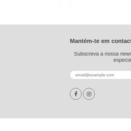
Mantém-te em contac
Subscreva a nossa news
especia