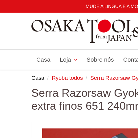
MUDE A LÍNGUA E A M
Casa
Loja
Sobre nós
Cont
Casa
Ryoba todos
Serra Razorsaw Gy
Serra Razorsaw Gyo
extra finos 651 240m