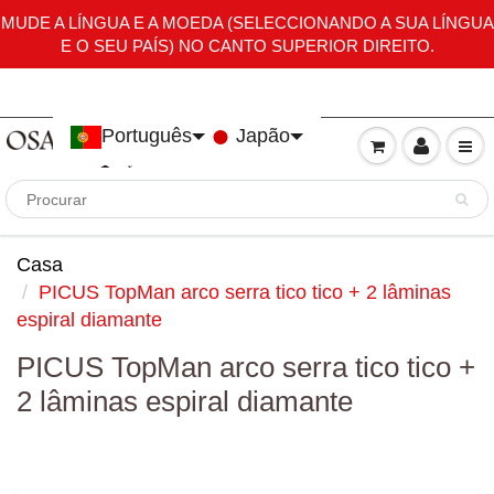
MUDE A LÍNGUA E A MOEDA (SELECCIONANDO A SUA LÍNGUA
E O SEU PAÍS) NO CANTO SUPERIOR DIREITO.
Português
Japão
Côte d’Ivoire (Costa do Marfim)
Casa
PICUS TopMan arco serra tico tico + 2 lâminas
espiral diamante
PICUS TopMan arco serra tico tico +
2 lâminas espiral diamante